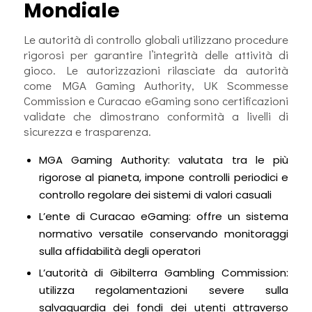
Mondiale
Le autorità di controllo globali utilizzano procedure
rigorosi per garantire l’integrità delle attività di
gioco. Le autorizzazioni rilasciate da autorità
come MGA Gaming Authority, UK Scommesse
Commission e Curacao eGaming sono certificazioni
validate che dimostrano conformità a livelli di
sicurezza e trasparenza.
MGA Gaming Authority: valutata tra le più
rigorose al pianeta, impone controlli periodici e
controllo regolare dei sistemi di valori casuali
L’ente di Curacao eGaming: offre un sistema
normativo versatile conservando monitoraggi
sulla affidabilità degli operatori
L’autorità di Gibilterra Gambling Commission:
utilizza regolamentazioni severe sulla
salvaguardia dei fondi dei utenti attraverso