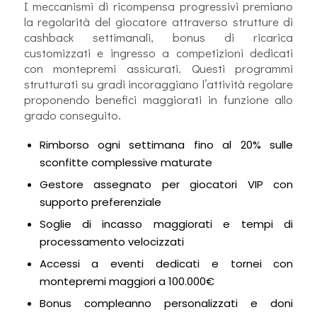
I meccanismi di ricompensa progressivi premiano
la regolarità del giocatore attraverso strutture di
cashback settimanali, bonus di ricarica
customizzati e ingresso a competizioni dedicati
con montepremi assicurati. Questi programmi
strutturati su gradi incoraggiano l’attività regolare
proponendo benefici maggiorati in funzione allo
grado conseguito.
Rimborso ogni settimana fino al 20% sulle
sconfitte complessive maturate
Gestore assegnato per giocatori VIP con
supporto preferenziale
Soglie di incasso maggiorati e tempi di
processamento velocizzati
Accessi a eventi dedicati e tornei con
montepremi maggiori a 100.000€
Bonus compleanno personalizzati e doni