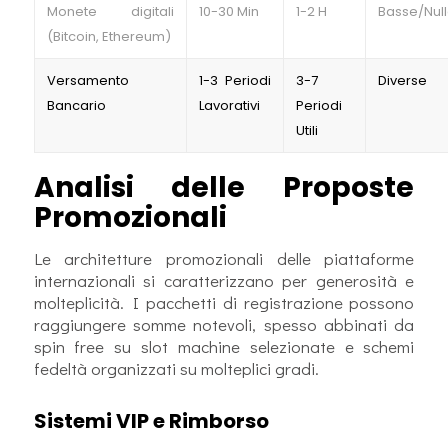
Monete digitali
10-30 Min
1-2 H
Basse/Nul
(Bitcoin, Ethereum)
Versamento
1-3 Periodi
3-7
Diverse
Bancario
Lavorativi
Periodi
Utili
Analisi delle Proposte
Promozionali
Le architetture promozionali delle piattaforme
internazionali si caratterizzano per generosità e
molteplicità. I pacchetti di registrazione possono
raggiungere somme notevoli, spesso abbinati da
spin free su slot machine selezionate e schemi
fedeltà organizzati su molteplici gradi.
Sistemi VIP e Rimborso