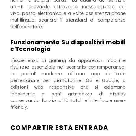
utenti, provabile attraverso messaggistica dal
vivo, posta elettronica e a volte assistenza phone
multilingue, segnala il standard di competenza
dell’operatore.
Funzionamento Su dispositivi mobili
e Tecnologia
L’esperienza di gaming da apparecchi mobili è
risultata essenziale nel scenario contemporaneo.
Le portali moderne offrono app dedicate
perfezionate per piattaforme iOS e Google, o
edizioni web responsive che si adattano
idealmente a ogni grandezza di display
conservando funzionalità totali e interfacce user-
friendly.
COMPARTIR ESTA ENTRADA