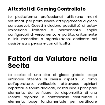
Attestati di Gaming Controllato
Le piattaforme professionali utilizzano mezzi
sofisticati per promuovere atteggiamenti di gioco
consapevoli. Questi includono possibilità di auto-
limitazione limitata o permanente, soglie
configurabili di versamento e partita, unitamente
a link immediati a organizzazioni dedicate nel
assistenza a persone con difficoltà.
Fattori da Valutare nella
Scelta
La scelta di una sito di gioco globale esige
un’analisi attenta di diversi aspetti. La fama
dell’operatore, verificabile attraverso opinioni
imparziali e forum dedicati, costituisce il principale
elemento da verificare. La disponibilità di una
licenza regolare e controllabile costituisce il
elemento base fondamentale per certificare