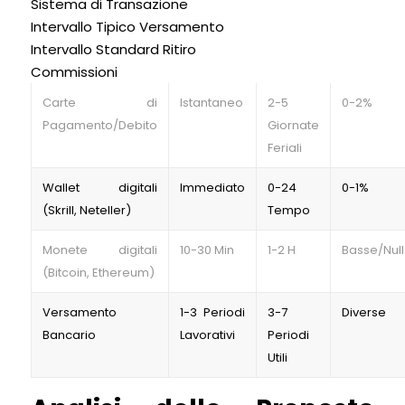
Sistema di Transazione
Intervallo Tipico Versamento
Intervallo Standard Ritiro
Commissioni
Carte di
Istantaneo
2-5
0-2%
Pagamento/Debito
Giornate
Feriali
Wallet digitali
Immediato
0-24
0-1%
(Skrill, Neteller)
Tempo
Monete digitali
10-30 Min
1-2 H
Basse/Nul
(Bitcoin, Ethereum)
Versamento
1-3 Periodi
3-7
Diverse
Bancario
Lavorativi
Periodi
Utili